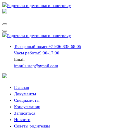
Перейти
к
оказание психолого-педагогической, методической и
содержимому
консультативной помощи родителям
оказание психолого-педагогической, методической и
Телефоный номер
+7 906 838 68 05
консультативной помощи родителям
Часы работы
9:00-17:00
Email
impuls.step@gmail.com
Главная
Документы
Специалисты
Консультации
Записаться
Новости
Советы родителям